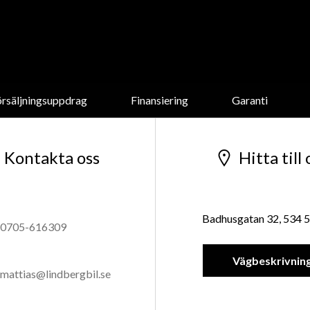
örsäljningsuppdrag
Finansiering
Garanti
Kontakta oss
Hitta till 
Badhusgatan 32, 534 5
0705-616309
Vägbeskrivnin
mattias@lindbergbil.se