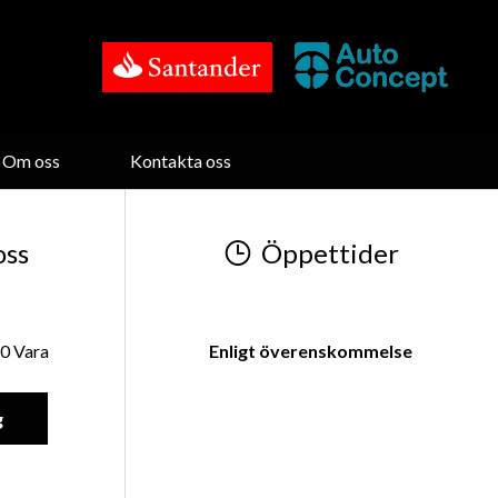
Om oss
Kontakta oss
oss
Öppettider
0 Vara
Enligt överenskommelse
g