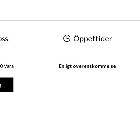
oss
Öppettider
0 Vara
Enligt överenskommelse
g