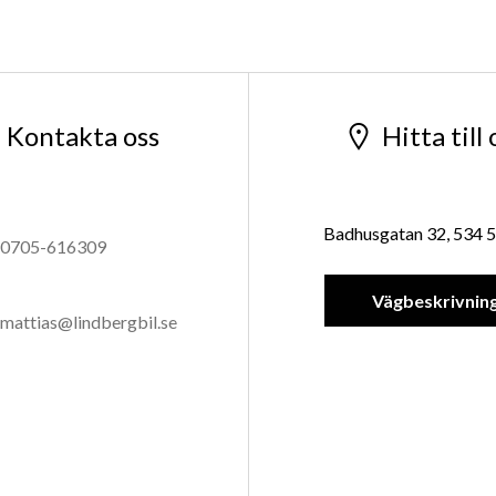
Kontakta oss
Hitta till 
Badhusgatan 32, 534 5
0705-616309
Vägbeskrivnin
mattias@lindbergbil.se