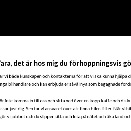
ara, det är hos mig du förhoppningsvis gör
 vi både kunskapen och kontakterna för att vi ska kunna hjälpa dig 
 många bilhandlare och kan erbjuda er såväl nya som begagnade ford
rför inte komma in till oss och sitta ned över en kopp kaffe och disk
just dig. Sen tar vi ansvaret över att finna bilen till er. När vi hit
r vi jobbet och du slipper sitta och leta på nätet och åka land och ri