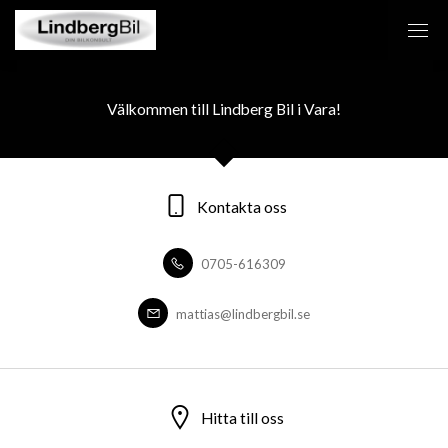
Välkommen till Lindberg Bil i Vara!
Kontakta oss
0705-616309
mattias@lindbergbil.se
Hitta till oss