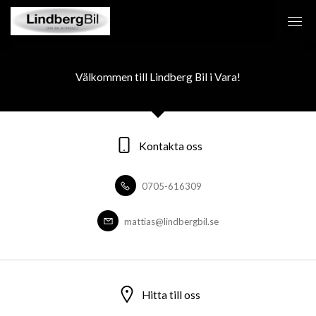
Välkommen till Lindberg Bil i Vara!
Kontakta oss
0705-616309
mattias@lindbergbil.se
Hitta till oss