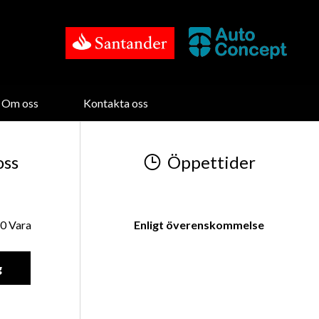
Om oss
Kontakta oss
oss
Öppettider
0 Vara
Enligt överenskommelse
g