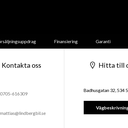
örsäljningsuppdrag
Finansiering
Garanti
Kontakta oss
Hitta till 
Badhusgatan 32, 534 5
0705-616309
Vägbeskrivnin
mattias@lindbergbil.se